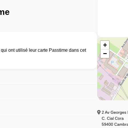
ime
+
ui ont utilisé leur carte Passtime dans cet
−
2 Av Georges 
C. Cial Cora
59400 Cambra