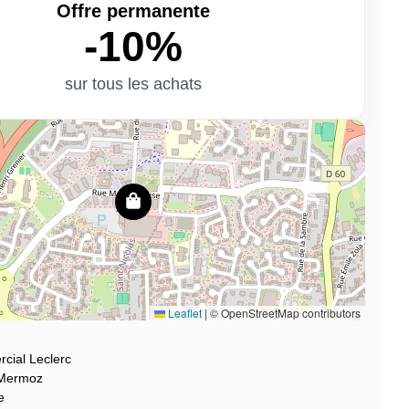
Offre permanente
-10%
sur tous les achats
Leaflet
|
© OpenStreetMap contributors
cial Leclerc
 Mermoz
e