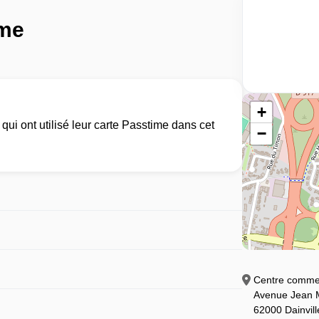
ime
+
ui ont utilisé leur carte Passtime dans cet
−
Centre commer
Avenue Jean
62000 Dainvill