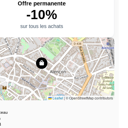
Offre permanente
-10%
sur tous les achats
Leaflet
|
© OpenStreetMap contributors
ceau
n
4