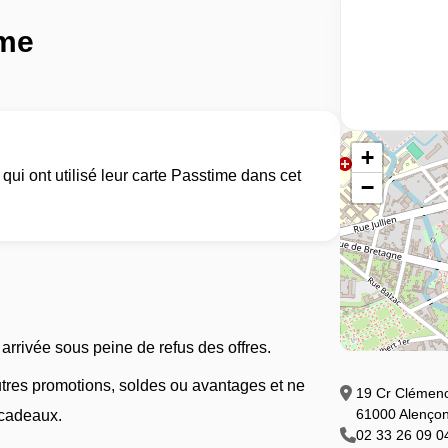
ime
+
ui ont utilisé leur carte Passtime dans cet
−
rrivée sous peine de refus des offres.
autres promotions, soldes ou avantages et ne
19 Cr Clémen
61000 Alenço
 cadeaux.
02 33 26 09 0