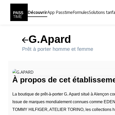
Panneau de gestion des cookies
Découvrir
App Passtime
Formules
Solutions tarif
G.Apard
Prêt à porter homme et femme
À propos de cet établissem
La boutique de prêt-à-porter G. Apard situé à Alençon c
Issue de marques mondialement connues comme E
TOMMY HILFIGER, ATELIER TORINO, les collections hau