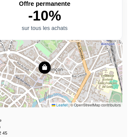
Offre permanente
-10%
sur tous les achats
Leaflet
|
© OpenStreetMap contributors
e
n
2 45