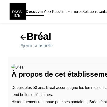
Panneau de gestion des cookies
Découvrir
App Passtime
Formules
Solutions tarif
Bréal
#jemesensbelle
À propos de cet établissem
Depuis plus 50 ans, Bréal accompagne les femmes en créa
rend belles et féminines.
Historiquement reconnue pour ses pantalons, Bréal réint