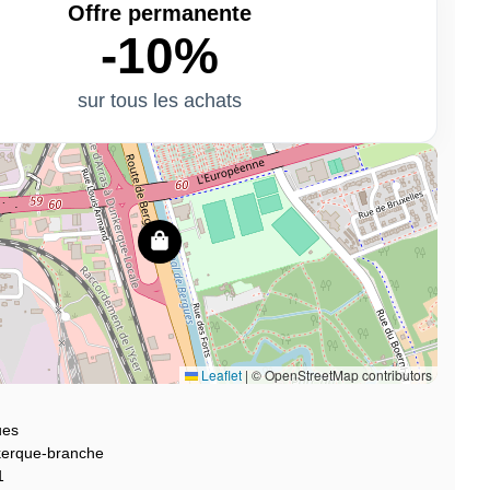
Offre permanente
-10%
sur tous les achats
Leaflet
|
© OpenStreetMap contributors
ues
erque-branche
1