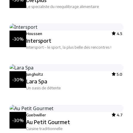
Le specialiste du reequilibrage alimentaire
Houssen
4.5
-30%
Intersport
Intersport – le sport, la plus belle des rencontres !
Jungholtz
5.0
-30%
Lara Spa
Un oasis de détente
Guebwiller
4.7
-30%
Au Petit Gourmet
Cuisine traditionnelle