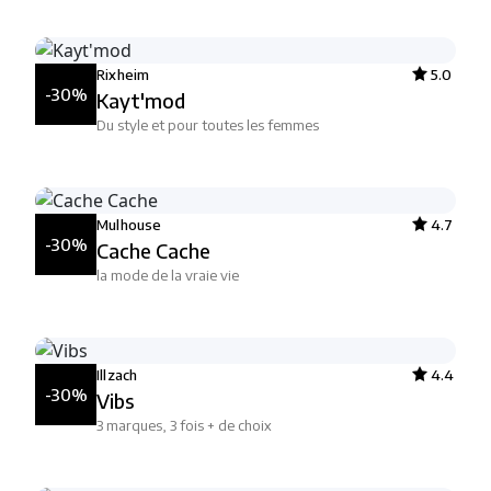
Rixheim
5.0
-30%
Kayt'mod
Du style et pour toutes les femmes
Mulhouse
4.7
-30%
Cache Cache
la mode de la vraie vie
Illzach
4.4
-30%
Vibs
3 marques, 3 fois + de choix