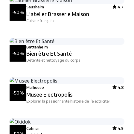
Sausheim
4.7
-50%
L'atelier Brasserie Maison
Cuisine française
Battenheim
Bien être Et Santé
-50%
Détente et nettoyage du corps
Mulhouse
4.8
-50%
Musee Electropolis
Explorer la passionnante histoire de l’électricité !
Colmar
4.9
-50%