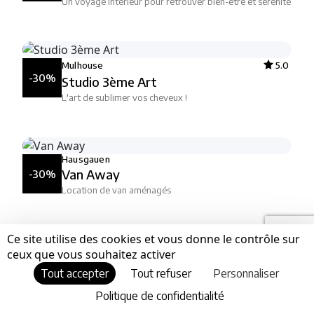
Un voyage intérieur pour retrouver bien-être et sérénité
Mulhouse
5.0
-30%
Studio 3ème Art
L'art de sublimer vos cheveux !
Hausgauen
Van Away
-30%
Location de van aménagés
Ce site utilise des cookies et vous donne le contrôle sur
ceux que vous souhaitez activer
Mulhouse
4.0
-30%
Holiday Inn
Tout accepter
Tout refuser
Personnaliser
sejour agreable et confortable a prix abordable
Politique de confidentialité