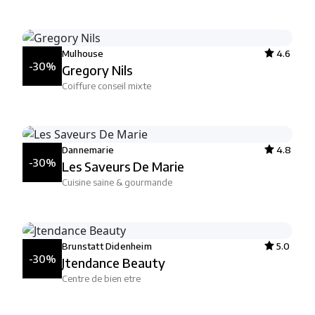
Mulhouse
4.6
-30%
Gregory Nils
Coiffure conseil mixte
Dannemarie
4.8
-30%
Les Saveurs De Marie
Cuisine saine & gourmande
Brunstatt Didenheim
5.0
-30%
Jtendance Beauty
Centre de bien etre