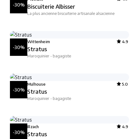
-30%
Biscuiterie Albisser
La plus ancienne biscuiterie artisanale alsacienne
Wittenheim
4.9
-30%
Stratus
Maroquinier - bagagiste
Mulhouse
5.0
-30%
Stratus
Maroquinier - bagagiste
Illzach
4.9
-30%
Stratus