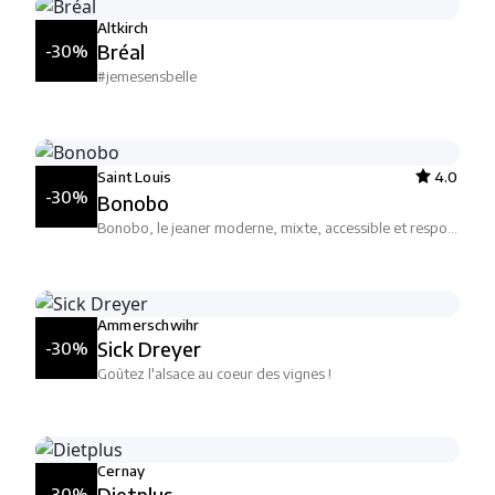
Altkirch
Bréal
-30%
#jemesensbelle
Saint Louis
4.0
-30%
Bonobo
Bonobo, le jeaner moderne, mixte, accessible et responsable
Ammerschwihr
Sick Dreyer
-30%
Goûtez l'alsace au coeur des vignes !
Cernay
Dietplus
-30%