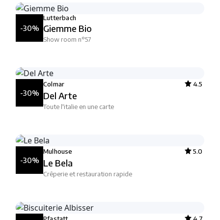
Lutterbach
Giemme Bio
-30%
Show room n°57
Colmar
4.5
-30%
Del Arte
Toute l'italie en une carte
Mulhouse
5.0
-30%
Le Bela
Crêperie et restauration rapide
Pfastatt
4.7