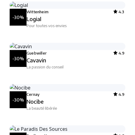
Wittenheim
4.3
-30%
Logial
Pour toutes vos envies
Guebwiller
4.9
-30%
Cavavin
La passion du conseil
Cernay
4.9
-30%
Nocibe
La beauté libérée