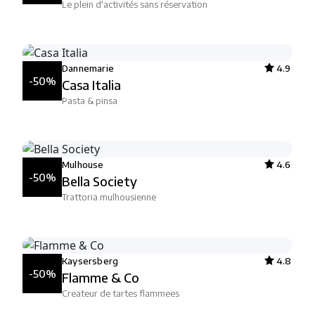
Le plein d'activités sans réservation
Dannemarie
4.9
-50%
Casa Italia
Pasta & pinsa
Mulhouse
4.6
-50%
Bella Society
Trattoria mulhousienne
Kaysersberg
4.8
-50%
Flamme & Co
Createur de tartes flammees