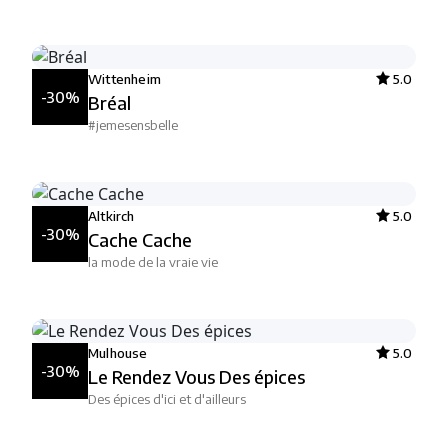
Wittenheim
5.0
-30%
Bréal
#jemesensbelle
Altkirch
5.0
-30%
Cache Cache
la mode de la vraie vie
Mulhouse
5.0
-30%
Le Rendez Vous Des épices
Des épices d'ici et d'ailleurs