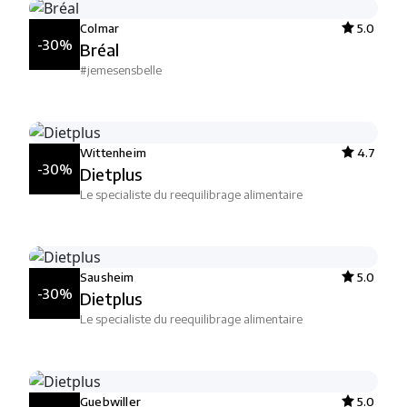
Colmar
5.0
-30%
Bréal
#jemesensbelle
Wittenheim
4.7
-30%
Dietplus
Le specialiste du reequilibrage alimentaire
Sausheim
5.0
-30%
Dietplus
Le specialiste du reequilibrage alimentaire
Guebwiller
5.0