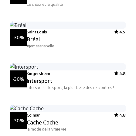
Le choix et la qualité
Saint Louis
4.5
-30%
Bréal
#jemesensbelle
Kingersheim
4.8
-30%
Intersport
Intersport – le sport, la plus belle des rencontres !
Colmar
4.8
-30%
Cache Cache
la mode de la vraie vie