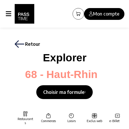
Panneau de gestion des cookies
Mon compte
Retour
Explorer
68 - Haut-Rhin
Choisir ma formule
Restaurant
Commerces
Loisirs
Exclus web
e-Billetterie
s