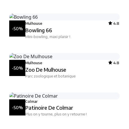
Mulhouse
4.8
-50%
Bowling 66
Mini-bowling, maxi plaisir !
Mulhouse
4.8
-50%
Zoo De Mulhouse
Parc zoologique et botanique
Colmar
Patinoire De Colmar
-50%
Plus on y tourne, plus on y retourne !