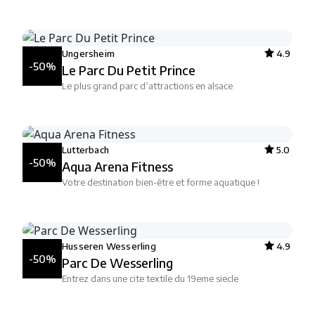
Ungersheim
4.9
-50%
Le Parc Du Petit Prince
Le plus grand parc d’attractions en alsace
Lutterbach
5.0
-50%
Aqua Arena Fitness
Votre destination bien-être et forme aquatique !
Husseren Wesserling
4.9
-50%
Parc De Wesserling
Entrez dans une cite textile du 19eme siecle