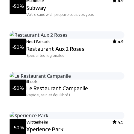
Mulhouse
4.9
-50%
Subway
Votre sandwich prepare sous vos yeux
Neuf Brisach
4.9
-50%
Restaurant Aux 2 Roses
Specialites regionales
Illzach
Le Restaurant Campanile
-50%
Rapide, sain et équilibré !
Wittenheim
4.9
-50%
Xperience Park