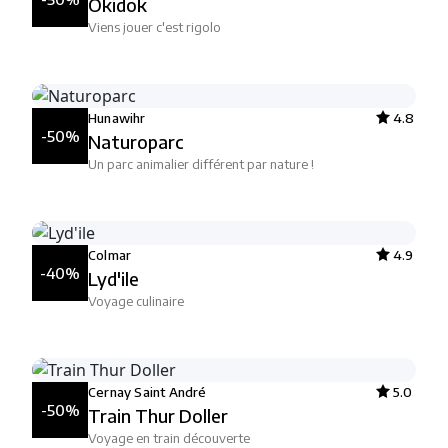
Okidok
Viens jouer c'est rigolo
Hunawihr
4.8
-50%
Naturoparc
Un parc animalier différent par nature !
Colmar
4.9
-40%
Lyd'ile
Voyage culinaire
Cernay Saint André
5.0
-50%
Train Thur Doller
Voyage en train découverte