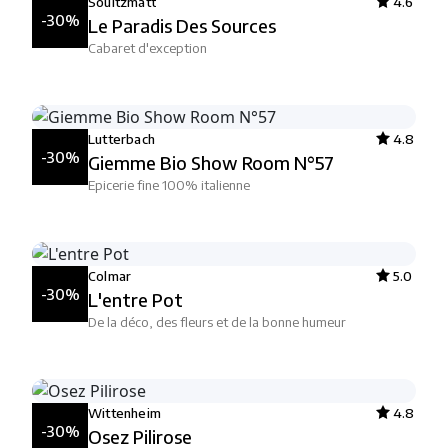
Soultzmatt
4.6
-30%
Le Paradis Des Sources
Cabaret d'exception
Lutterbach
4.8
-30%
Giemme Bio Show Room N°57
Epicerie fine 100% italienne
Colmar
5.0
-30%
L'entre Pot
De la déco, des fleurs et de la bonne humeur
Wittenheim
4.8
-30%
Osez Pilirose