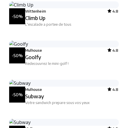
Wittenheim
4.8
-50%
Climb Up
L'escalade a portee de tous
Mulhouse
4.8
-50%
Goolfy
Redecouvrez le mini-golf !
Mulhouse
4.8
-50%
Subway
Votre sandwich prepare sous vos yeux