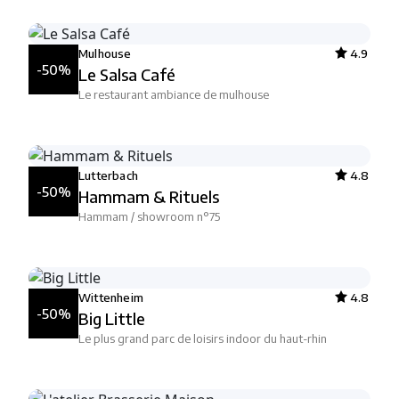
Mulhouse
4.9
-50%
Le Salsa Café
Le restaurant ambiance de mulhouse
Lutterbach
4.8
-50%
Hammam & Rituels
Hammam / showroom n°75
Wittenheim
4.8
-50%
Big Little
Le plus grand parc de loisirs indoor du haut-rhin