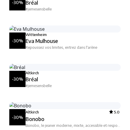
Bréal
-30%
#jemesensbelle
Wittenheim
Eva Mulhouse
-30%
Repoussez vos limites, entrez dans l'arène
Altkirch
Bréal
-30%
#jemesensbelle
Altkirch
5.0
-30%
Bonobo
Bonobo, le jeaner moderne, mixte, accessible et responsable