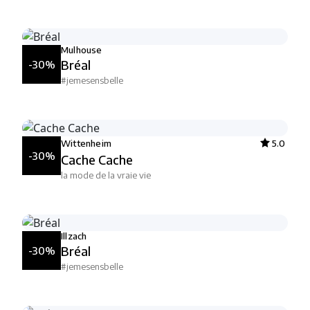
Mulhouse
Bréal
-30%
#jemesensbelle
Wittenheim
5.0
-30%
Cache Cache
la mode de la vraie vie
Illzach
Bréal
-30%
#jemesensbelle