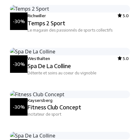
Richwiller
5.0
-30%
Temps 2 Sport
Le magasin des passionnés de sports collectifs
Westhalten
5.0
-30%
Spa De La Colline
Détente et soins au coeur du vignoble
Kaysersberg
Fitness Club Concept
-30%
Incitateur de sport