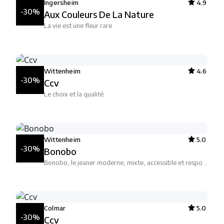
Ingersheim
4.9
-30%
Aux Couleurs De La Nature
La vie est une fleur rare
Wittenheim
4.6
-30%
Ccv
Le choix et la qualité
Wittenheim
5.0
-30%
Bonobo
Bonobo, le jeaner moderne, mixte, accessible et responsable
Colmar
5.0
-30%
Ccv