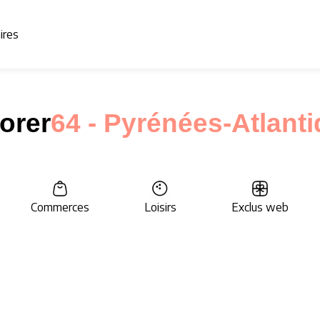
aires
orer
64 - Pyrénées-Atlant
Commerces
Loisirs
Exclus web