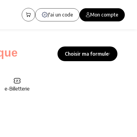
J'ai un code
Mon compte
ique
Choisir ma formule
e-Billetterie