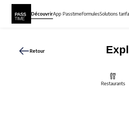
Panneau de gestion des cookies
Découvrir
App Passtime
Formules
Solutions tarif
Expl
Retour
Restaurants